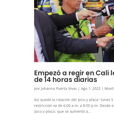
Empezó a regir en Cali l
de 14 horas diarias
por
Johanna Puerta Vivas
|
Ago 1, 2022
|
Movi
Así quedó la rotación del ‘pico y placa’: lunes 5 
restricción va de 6:00 a.m. a 8:00 p.m. Desde e
‘pico y placa’, que se aumentó a...