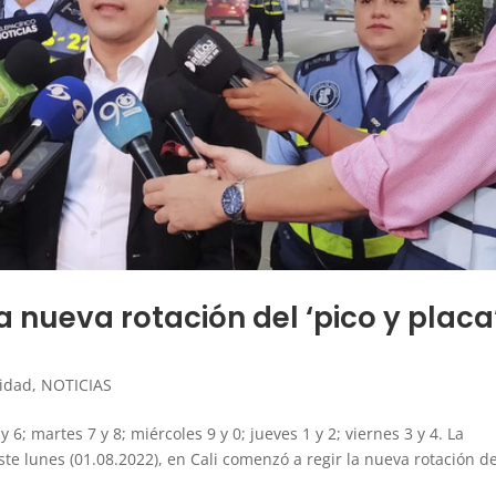
a nueva rotación del ‘pico y placa
lidad
,
NOTICIAS
y 6; martes 7 y 8; miércoles 9 y 0; jueves 1 y 2; viernes 3 y 4. La
ste lunes (01.08.2022), en Cali comenzó a regir la nueva rotación de