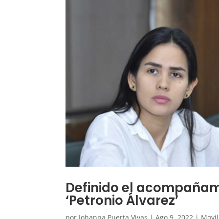
Definido el acompañamie
‘Petronio Álvarez’
por
Johanna Puerta Vivas
|
Ago 9, 2022
|
Movi