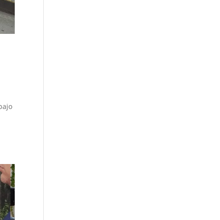
bajo
e