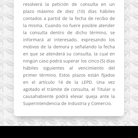
resolverá la petición de consulta en un
plazo máximo de diez (10) días hábiles
contados a partid de la fecha de recibo de
la misma. Cuando no fuere posible atender
la consulta dentro de dicho término, se
informará al interesado, expresando los
motivos de la demora y señalando la fecha
en que se atenderá su consulta, la cual en
ningún caso podrá superar los cinco (5) días
hábiles siguientes al vencimiento del
primer término. Estos plazos están fijados
en el artículo 14 de la LEPD. Una vez
agotado el trámite de consulta, el Titular o
causahabiente podrá elevar queja ante la
Superintendencia de Industria y Comercio.