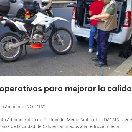
a operativos para mejorar la calid
io Ambiente
,
NOTICIAS
ento Administrativo de Gestión del Medio Ambiente – DAGMA, vien
 zonas de la ciudad de Cali, encaminados a la reducción de la