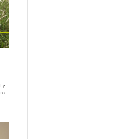
l y
ro.