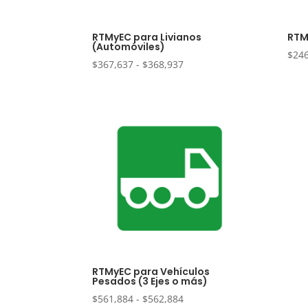
RTMyEC para Livianos
RTM
(Automóviles)
$
24
Rango
$
367,637
-
$
368,937
de
precios:
desde
$367,637
hasta
$368,937
RTMyEC para Vehículos
Pesados (3 Ejes o más)
Rango
$
561,884
-
$
562,884