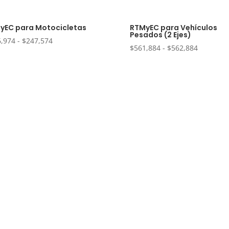
yEC para Motocicletas
RTMyEC para Vehículos
Pesados (2 Ejes)
Rango
6,974
-
$
247,574
Rango
$
561,884
-
$
562,884
de
de
precios:
precios:
desde
desde
$246,974
$561,884
hasta
hasta
$247,574
$562,884