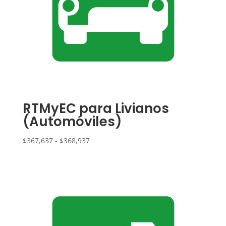
RTMyEC para Livianos
(Automóviles)
Rango
$
367,637
-
$
368,937
de
precios:
desde
$367,637
hasta
$368,937