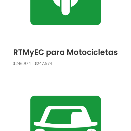
RTMyEC para Motocicletas
Rango
$
246,974
-
$
247,574
de
precios:
desde
$246,974
hasta
$247,574