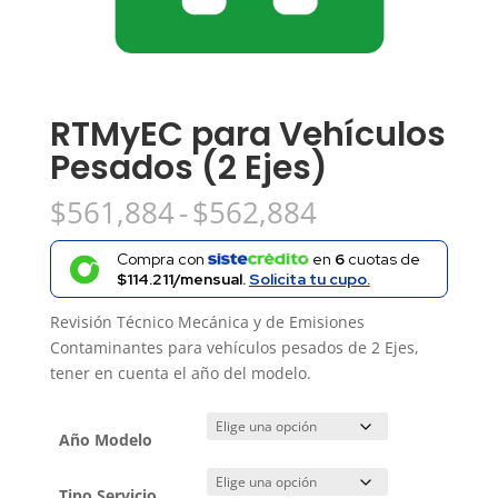
RTMyEC para Vehículos
Pesados (2 Ejes)
Rango
$
561,884
-
$
562,884
de
precios:
Compra con
en
6
cuotas de
desde
$114.211/mensual.
Solicita tu cupo.
$561,884
Revisión Técnico Mecánica y de Emisiones
hasta
Contaminantes para vehículos pesados de 2 Ejes,
$562,884
tener en cuenta el año del modelo.
Año Modelo
Tipo Servicio