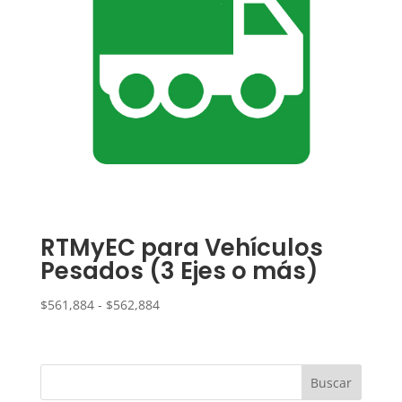
RTMyEC para Vehículos
Pesados (3 Ejes o más)
Rango
$
561,884
-
$
562,884
de
precios:
desde
$561,884