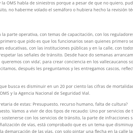
y la OMS habla de siniestros porque a pesar de que no quiero, p
sito, no haberme volado el semáforo o hubiera hecho la revisión 
 la parte operativa, con temas de capacitación, con los regulado
lo primero que pido es que los funcionarios sean quienes primero
s educativas, con las instituciones públicas y en la calle, con todo
 respetar las señales de tránsito. Desde hace do semanas arrancam
e queremos con vida’, para crear conciencia en los vallecaucanos s
apacitamos, después les preguntamos y les entregamos cascos, reflec
que busca es disminuir en un 20 por ciento las cifras de mortalidad
a OMS y la Agencia Nacional de Seguridad Vial.
taria de estas: Presupuesto, recurso humano, falta de cultura?
sto. Vamos a vivir de dos tipos de recaudo: Uno por servicios de trá
 sostenerse con los servicios de tránsito, la parte de infracciones s
ización de vías, está comprobado que es un tema que disminuye l
a demarcación de las vías, con solo pintar una flecha en la calle la