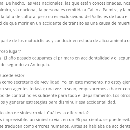
ma. De hecho, las vías nacionales, las que están concesionadas, n
almira, vía nacional, la persona es remitida a Cali o a Palmira, y la
 la falta de cultura, pero no es exclusividad del Valle, es de todo 
d de que morir en un accidente de tránsito es una causa de muert
r parte de los motociclistas y conducir en estado de alicoramiento 
oso lugar?
s. El año pasado ocupamos el primero en accidentalidad y el segu
 de segundo va Antioquia.
sucede esto?
lpa como secretario de Movilidad. Yo, en este momento, no estoy eje
no son agentes todavía; una vez lo sean, empezaremos a hacer cont
po de control no es suficiente para todo el departamento. Los otr
llos y generar estrategias para disminuir esa accidentalidad.
 sino de siniestro vial. Cuál es la diferencia?
 imprevisible; un siniestro vial, en un 96 por ciento, se puede evit
 se traducen como errores humanos. Antes se hablaba de accidente