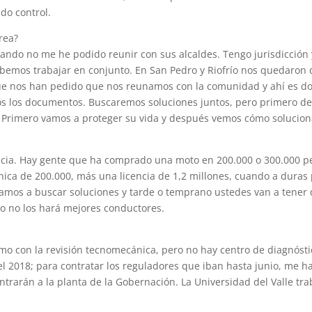
do control.
rea?
bando no me he podido reunir con sus alcaldes. Tengo jurisdicción 
debemos trabajar en conjunto. En San Pedro y Riofrío nos quedaron
ue nos han pedido que nos reunamos con la comunidad y ahí es don
dos los documentos. Buscaremos soluciones juntos, pero primero d
o. Primero vamos a proteger su vida y después vemos cómo solucion
ncia. Hay gente que ha comprado una moto en 200.000 o 300.000 pe
nica de 200.000, más una licencia de 1,2 millones, cuando a duras
amos a buscar soluciones y tarde o temprano ustedes van a tener q
so no los hará mejores conductores.
smo con la revisión tecnomecánica, pero no hay centro de diagnóst
l 2018; para contratar los reguladores que iban hasta junio, me 
ntrarán a la planta de la Gobernación. La Universidad del Valle tra