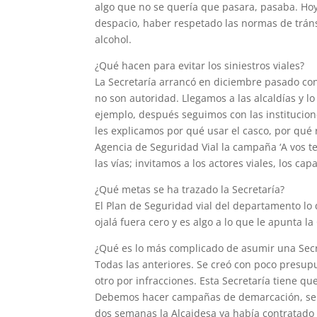
algo que no se quería que pasara, pasaba. Ho
despacio, haber respetado las normas de trán
alcohol.
¿Qué hacen para evitar los siniestros viales?
La Secretaría arrancó en diciembre pasado con
no son autoridad. Llegamos a las alcaldías y 
ejemplo, después seguimos con las institucione
les explicamos por qué usar el casco, por qué
Agencia de Seguridad Vial la campaña ‘A vos t
las vías; invitamos a los actores viales, los c
¿Qué metas se ha trazado la Secretaría?
El Plan de Seguridad vial del departamento lo 
ojalá fuera cero y es algo a lo que le apunta l
¿Qué es lo más complicado de asumir una Secre
Todas las anteriores. Se creó con poco presupue
otro por infracciones. Esta Secretaría tiene que
Debemos hacer campañas de demarcación, señal
dos semanas la Alcaidesa ya había contratado l