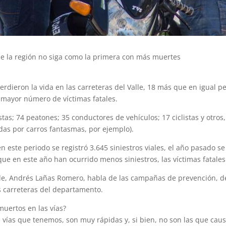
ue la región no siga como la primera con más muertes
erdieron la vida en las carreteras del Valle, 18 más que en igual p
 mayor número de víctimas fatales.
stas; 74 peatones; 35 conductores de vehículos; 17 ciclistas y otro
das por carros fantasmas, por ejemplo).
n este periodo se registró 3.645 siniestros viales, el año pasado se
que en este año han ocurrido menos siniestros, las víctimas fatal
alle, Andrés Lañas Romero, habla de las campañas de prevención, de
as carreteras del departamento.
muertos en las vías?
s vías que tenemos, son muy rápidas y, si bien, no son las que caus