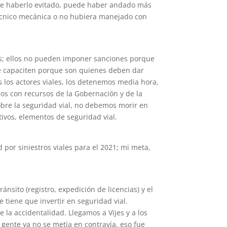
ude haberlo evitado, puede haber andado más
técnico mecánica o no hubiera manejado con
res; ellos no pueden imponer sanciones porque
 se capaciten porque son quienes deben dar
s los actores viales, los detenemos media hora,
os con recursos de la Gobernación y de la
obre la seguridad vial, no debemos morir en
tivos, elementos de seguridad vial.
 por siniestros viales para el 2021; mi meta,
nsito (registro, expedición de licencias) y el
e tiene que invertir en seguridad vial.
a accidentalidad. Llegamos a Vijes y a los
 gente ya no se metía en contravía, eso fue