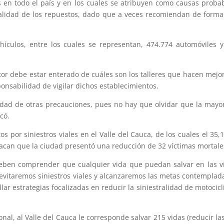
 en todo el país y en los cuales se atribuyen como causas probab
 calidad de los repuestos, dado que a veces recomiendan de form
ículos, entre los cuales se representan, 474.774 automóviles y
tor debe estar enterado de cuáles son los talleres que hacen mej
onsabilidad de vigilar dichos establecimientos.
lidad de otras precauciones, pues no hay que olvidar que la mayor
có.
 por siniestros viales en el Valle del Cauca, de los cuales el 35,1
tacan que la ciudad presentó una reducción de 32 víctimas mortales
deben comprender que cualquier vida que puedan salvar en las v
 evitaremos siniestros viales y alcanzaremos las metas contemplada
r estrategias focalizadas en reducir la siniestralidad de motocicl
nal, al Valle del Cauca le corresponde salvar 215 vidas (reducir 