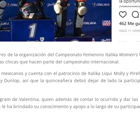
ores de la organización del Campeonato Femenino Italika Women’s 
las chicas que hacen parte del campeonato internacional.
mexicanos y cuenta con el patrocinio de Italika Liqui Molly y Pirel
e y Dunlop, así que la quinceañera debió dejar de lado la partici
agram de Valentina, quien además de contar lo ocurrido y dar las 
 le ha brindado su conocimiento y apoyo a lo largo de su participa