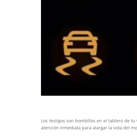
Los testigos son bombillos en el tablero de t
atención inmediata para alargar la vida del mo