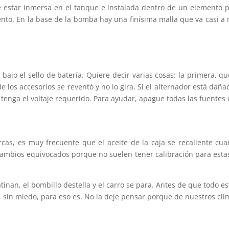
 estar inmersa en el tanque e instalada dentro de un elemento pl
mento. En la base de la bomba hay una finísima malla que va casi 
bajo el sello de batería. Quiere decir varias cosas: la primera, 
e los accesorios se reventó y no lo gira. Si el alternador está dañ
 tenga el voltaje requerido. Para ayudar, apague todas las fuente
rcas, es muy frecuente que el aceite de la caja se recaliente cua
mbios equivocados porque no suelen tener calibración para estas c
atinan, el bombillo destella y el carro se para. Antes de que todo
 sin miedo, para eso es. No la deje pensar porque de nuestros cli