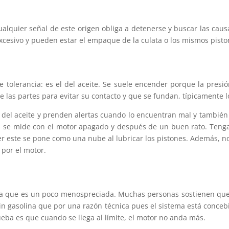
ualquier señal de este origen obliga a detenerse y buscar las ca
excesivo y pueden estar el empaque de la culata o los mismos piston
olerancia: es el del aceite. Se suele encender porque la presión
e las partes para evitar su contacto y que se fundan, típicamente l
del aceite y prenden alertas cuando lo encuentran mal y también l
te, se mide con el motor apagado y después de un buen rato. Tenga 
ter este se pone como una nube al lubricar los pistones. Además,
 por el motor.
olina que es un poco menospreciada. Muchas personas sostienen que 
n gasolina que por una razón técnica pues el sistema está conc
ueba es que cuando se llega al límite, el motor no anda más.