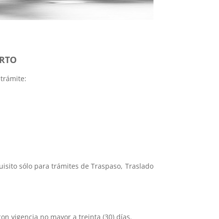
URTO
 trámite:
uisito sólo para trámites de Traspaso, Traslado
con vigencia no mayor a treinta (30) días.