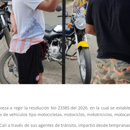
ieza a regir la resolución No 23385 del 2020, en la cual se estab
de vehículos tipo motocicletas, motociclos, mototriciclos, motocar
 Cali a través de sus agentes de tránsito, impartió desde tempran