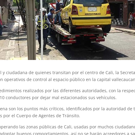
l y ciudadana de quienes transitan por el centro de Cali, la Secret
ron operativos de control al espacio público en la capital vallecauca
imientos realizados por las diferentes autoridades, con la respect
210 conductores por dejar mal estacionados sus vehículos.
a son los puntos más críticos, identificados por la autoridad de t
os por el Cuerpo de Agentes de Tránsito.
cuperando las zonas públicas de Cali, usadas por muchos ciudadan
 adoptar buenos comportamientos, así no se harán acreedores a sanc