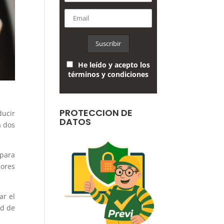
He leído y acepto los
términos y condiciones
PROTECCION DE
ducir
DATOS
a dos
 para
nores
ar el
ad de