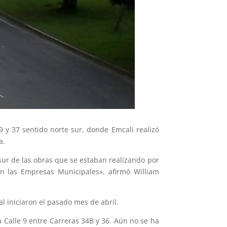
9 y 37 sentido norte sur, donde Emcali realizó
a.
 sur de las obras que se estaban realizando por
an las Empresas Municipales», afirmó William
al iniciaron el pasado mes de abril.
 Calle 9 entre Carreras 34B y 36. Aún no se ha