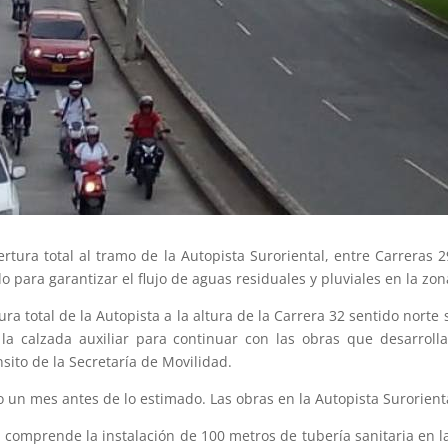
tura total al tramo de la Autopista Suroriental, entre Carreras 2
o para garantizar el flujo de aguas residuales y pluviales en la zon
ura total de la Autopista a la altura de la Carrera 32 sentido norte
la calzada auxiliar para continuar con las obras que desarroll
sito de la Secretaría de Movilidad.
jo un mes antes de lo estimado. Las obras en la Autopista Surorient
comprende la instalación de 100 metros de tubería sanitaria en la