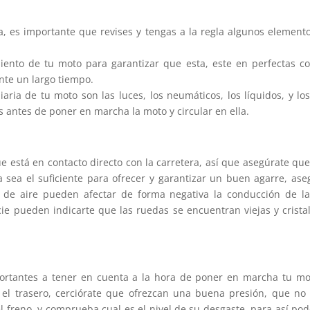
, es importante que revises y tengas a la regla algunos elemento
ento de tu moto para garantizar que esta, este en perfectas co
nte un largo tiempo.
aria de tu moto son las luces, los neumáticos, los líquidos, y lo
s antes de poner en marcha la moto y circular en ella.
 está en contacto directo con la carretera, así que asegúrate que 
ea el suficiente para ofrecer y garantizar un buen agarre, asegú
 de aire pueden afectar de forma negativa la conducción de 
icie pueden indicarte que las ruedas se encuentran viejas y cris
rtantes a tener en cuenta a la hora de poner en marcha tu mot
o el trasero, cerciórate que ofrezcan una buena presión, que n
del freno, y comprueba cual es el nivel de su desgaste, para así p