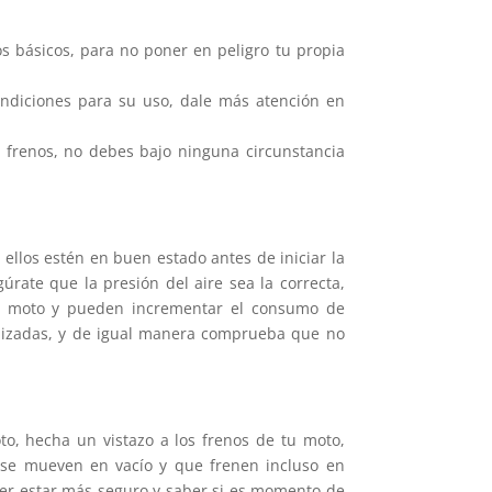
s básicos, para no poner en peligro tu propia
ndiciones para su uso, dale más atención en
s frenos, no debes bajo ninguna circunstancia
ellos estén en buen estado antes de iniciar la
rate que la presión del aire sea la correcta,
la moto y pueden incrementar el consumo de
talizadas, y de igual manera comprueba que no
o, hecha un vistazo a los frenos de tu moto,
o se mueven en vacío y que frenen incluso en
oder estar más seguro y saber si es momento de