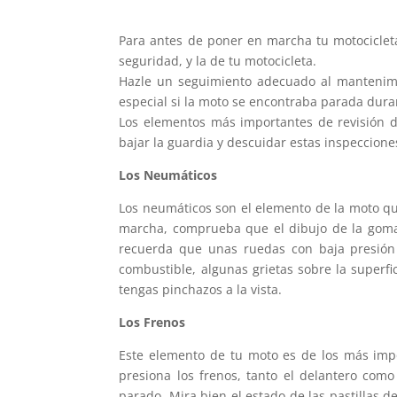
Para antes de poner en marcha tu motocicleta
seguridad, y la de tu motocicleta.
Hazle un seguimiento adecuado al mantenimi
especial si la moto se encontraba parada dura
Los elementos más importantes de revisión di
bajar la guardia y descuidar estas inspeccione
Los Neumáticos
Los neumáticos son el elemento de la moto que
marcha, comprueba que el dibujo de la goma s
recuerda que unas ruedas con baja presión
combustible, algunas grietas sobre la superf
tengas pinchazos a la vista.
Los Frenos
Este elemento de tu moto es de los más impo
presiona los frenos, tanto el delantero com
parado. Mira bien el estado de las pastillas 