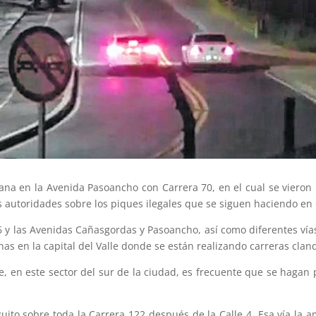
ana en la Avenida Pasoancho con Carrera 70, en el cual se vieron 
s autoridades sobre los piques ilegales que se siguen haciendo en 
6 y las Avenidas Cañasgordas y Pasoancho, así como diferentes vía
zonas en la capital del Valle donde se están realizando carreras clan
e, en este sector del sur de la ciudad, es frecuente que se hagan 
uito sobre toda la Carrera 122 después de la Calle 4. Esa vía la 