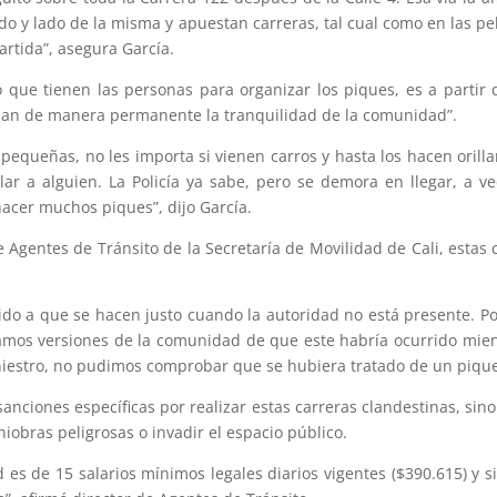
do y lado de la misma y apuestan carreras, tal cual como en las p
artida”, asegura García.
 que tienen las personas para organizar los piques, es a partir d
ban de manera permanente la tranquilidad de la comunidad”.
pequeñas, no les importa si vienen carros y hasta los hacen oril
lar a alguien. La Policía ya sabe, pero se demora en llegar, a v
acer muchos piques”, dijo García.
Agentes de Tránsito de la Secretaría de Movilidad de Cali, estas 
bido a que se hacen justo cuando la autoridad no está presente. Po
mos versiones de la comunidad de que este habría ocurrido mien
niestro, no pudimos comprobar que se hubiera tratado de un piqu
anciones específicas por realizar estas carreras clandestinas, sin
niobras peligrosas o invadir el espacio público.
d es de 15 salarios mínimos legales diarios vigentes ($390.615) 