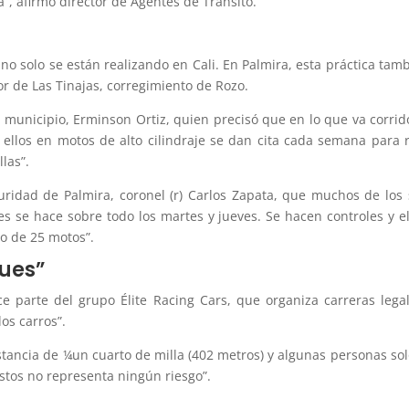
”, afirmó director de Agentes de Tránsito.
no solo se están realizando en Cali. En Palmira, esta práctica tam
or de Las Tinajas, corregimiento de Rozo.
e municipio, Erminson Ortiz, quien precisó que en lo que va corri
 ellos en motos de alto cilindraje se dan cita cada semana para 
las”.
uridad de Palmira, coronel (r) Carlos Zapata, que muchos de los 
ues se hace sobre todo los martes y jueves. Se hacen controles y
o de 25 motos”.
ques”
e parte del grupo Élite Racing Cars, que organiza carreras le
los carros”.
tancia de ¼un cuarto de milla (402 metros) y algunas personas so
stos no representa ningún riesgo”.