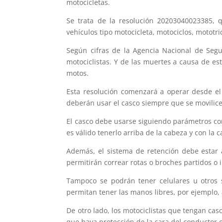
motocicletas.
Se trata de la resolución 20203040023385, 
vehículos tipo motocicleta, motociclos, mototri
Según cifras de la Agencia Nacional de Segur
motociclistas. Y de las muertes a causa de es
motos.
Esta resolución comenzará a operar desde el 
deberán usar el casco siempre que se movilic
El casco debe usarse siguiendo parámetros co
es válido tenerlo arriba de la cabeza y con la 
Además, el sistema de retención debe estar a
permitirán correar rotas o broches partidos o 
Tampoco se podrán tener celulares u otros
permitan tener las manos libres, por ejemplo,
De otro lado, los motociclistas que tengan cas
que haya protección de la cara del conductor o