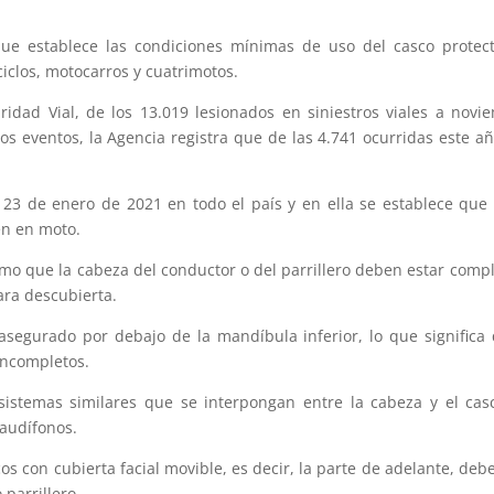
que establece las condiciones mínimas de uso del casco prote
ciclos, motocarros y cuatrimotos.
idad Vial, de los 13.019 lesionados en siniestros viales a novi
tos eventos, la Agencia registra que de las 4.741 ocurridas este 
23 de enero de 2021 en todo el país y en ella se establece que
en en moto.
mo que la cabeza del conductor o del parrillero deben estar compl
cara descubierta.
segurado por debajo de la mandíbula inferior, lo que significa 
incompletos.
 sistemas similares que se interpongan entre la cabeza y el c
 audífonos.
cos con cubierta facial movible, es decir, la parte de adelante, d
 parrillero.