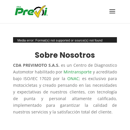
Reproductor
Media error: Format(s) not supported or source(s) not found
de
Descargar archivo: https://previmoto.com.co/wp-content/uploads/2017/04/videoWeb1.mp4
Sobre Nosotros
vídeo
CDA PREVIMOTO S.A.S.
es un Centro de Diagnostico
Automotor habilitado por
Mintransporte
y acreditado
bajo ISO/IEC 17020 por la
ONAC
; es exclusivo para
motocicletas y creado pensando en las necesidades
y expectativas de nuestros clientes, con tecnología
de punta y personal altamente calificado,
implementado para garantizar la calidad de
nuestros servicios y la satisfacción total del cliente.