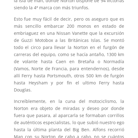
la Isla de man, donde Norton dispone de 94 victorias
siendo la 4ª marca con más triunfos.
Esto fue muy fácil de decir, pero os aseguro que es
más sencillo embarcar 200 monos en estado de
embriaguez en una Nissan Vanette que la excursión
de Guzzi Motobox a las Británicas Islas. Se montó
todo el circo para llevar la Norton en el furgón de
carreras del equipo, como se hacía antaño, 1300 km
de volante hasta Caen en Bretaña o Normadía
(Vamos, Norte de Francia, para entendernos), desde
allí Ferry hasta Portsmouth, otros 500 km de furgón
hasta Heysham y por fin el ultimo Ferry hasta
Douglas.
Increíblemente, en la cuna del motociclismo, la
Norton era objeto de miradas y deseo por donde
fuera que pasara, al aparcarla se formaban corrillos
de auténticos especialistas, lo que subió nuestro ego
hasta la última planta del Big Ben. Alfons recorrió
Man con su Norton de cabo a rabo, no se cuántos