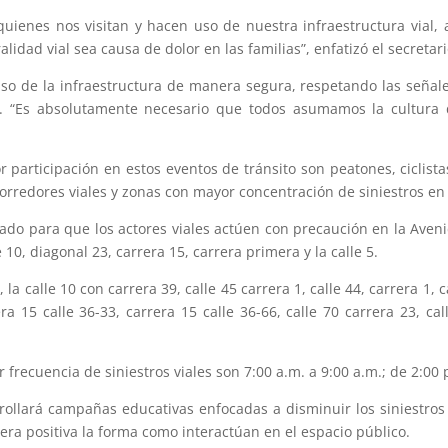
uienes nos visitan y hacen uso de nuestra infraestructura vial
idad vial sea causa de dolor en las familias”, enfatizó el secreta
 uso de la infraestructura de manera segura, respetando las seña
s. “Es absolutamente necesario que todos asumamos la cultura 
participación en estos eventos de tránsito son peatones, ciclista
 corredores viales y zonas con mayor concentración de siniestros en
do para que los actores viales actúen con precaución en la Avenida
e 10, diagonal 23, carrera 15, carrera primera y la calle 5.
, la calle 10 con carrera 39, calle 45 carrera 1, calle 44, carrera 1, c
ra 15 calle 36-33, carrera 15 calle 36-66, calle 70 carrera 23, cal
 frecuencia de siniestros viales son 7:00 a.m. a 9:00 a.m.; de 2:00 
ollará campañas educativas enfocadas a disminuir los siniestros e
era positiva la forma como interactúan en el espacio público.