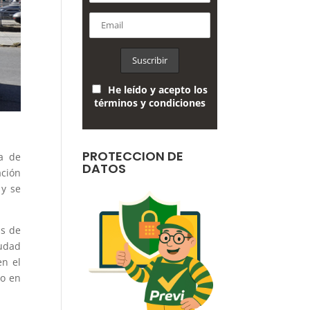
He leído y acepto los
términos y condiciones
PROTECCION DE
ía de
DATOS
ación
 y se
as de
iudad
en el
do en