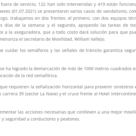
fuera de servicio, 122 han sido intervenidas y 419 están funcio
jueves (01.07.2021) se presentaron varios casos de vandalismo, co
rgo, trabajamos en dos frentes: el primero, con dos equipos téc
os días de la semana; y el segundo, apoyando las tareas de to
nte a la aseguradora, que a todo costo dará solución para que p
menoriza el secretario de Movilidad, William Vallejo.
e cuidar los semáforos y las señales de tránsito garantiza segu
ue se ha logrado la demarcación de más de 1000 metros cuadrados e
ración de la red semafórica.
e requieren la señalización horizontal para prevenir siniestros 
n carrera 39 (sector La Nave) y el cruce frente al Hotel Intercontine
lementar las acciones necesarias que conlleven a una mejor movil
r y seguridad a conductores y peatones.