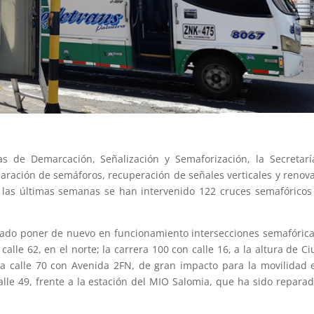
as de Demarcación, Señalización y Semaforización, la Secretar
eparación de semáforos, recuperación de señales verticales y renov
n las últimas semanas se han intervenido 122 cruces semafóricos
rado poner de nuevo en funcionamiento intersecciones semafóric
calle 62, en el norte; la carrera 100 con calle 16, a la altura de C
 la calle 70 con Avenida 2FN, de gran impacto para la movilidad 
calle 49, frente a la estación del MIO Salomia, que ha sido repara