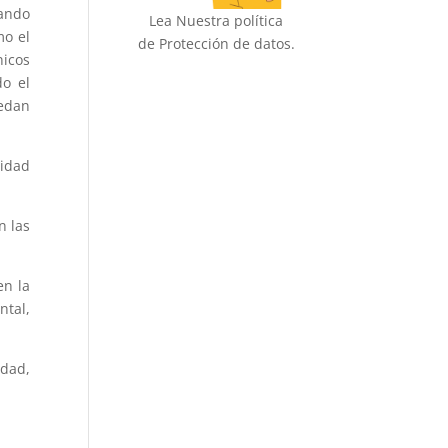
nando
Lea Nuestra política
mo el
de Protección de datos.
nicos
do el
uedan
ridad
n las
en la
ntal,
idad,