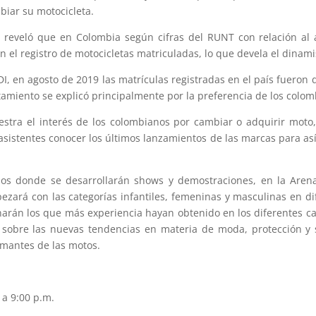
biar su motocicleta.
ria, reveló que en Colombia según cifras del RUNT con relación a
n el registro de motocicletas matriculadas, lo que devela el dinami
DI, en agosto de 2019 las matrículas registradas en el país fuero
amiento se explicó principalmente por la preferencia de los colomb
stra el interés de los colombianos por cambiar o adquirir moto,
s asistentes conocer los últimos lanzamientos de las marcas para as
rios donde se desarrollarán shows y demostraciones, en la Aren
ará con las categorías infantiles, femeninas y masculinas en dif
arán los que más experiencia hayan obtenido en los diferentes
n sobre las nuevas tendencias en materia de moda, protección y
amantes de las motos.
 a 9:00 p.m.