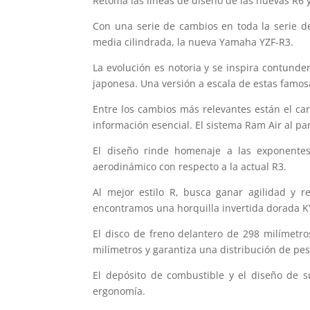
Retoma las líneas de diseño de las nuevas R6
Con una serie de cambios en toda la serie d
media cilindrada, la nueva Yamaha YZF-R3.
La evolución es notoria y se inspira contun
japonesa. Una versión a escala de estas famo
Entre los cambios más relevantes están el car
información esencial. El sistema Ram Air al pa
El diseño rinde homenaje a las exponentes
aerodinámico con respecto a la actual R3.
Al mejor estilo R, busca ganar agilidad y 
encontramos una horquilla invertida dorada KY
El disco de freno delantero de 298 milímetro
milímetros y garantiza una distribución de pes
El depósito de combustible y el diseño de s
ergonomía.