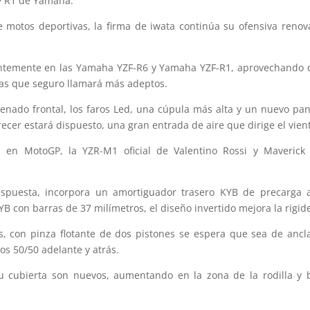
 y R1 de Yamaha.
e motos deportivas, la firma de iwata continúa su ofensiva re
dentemente en las Yamaha YZF-R6 y Yamaha YZF-R1, aprovechando 
sas que seguro llamará más adeptos.
enado frontal, los faros Led, una cúpula más alta y un nuevo pan
recer estará dispuesto, una gran entrada de aire que dirige el vie
 en MotoGP, la YZR-M1 oficial de Valentino Rossi y Maveric
respuesta, incorpora un amortiguador trasero KYB de precarga a
B con barras de 37 milímetros, el diseño invertido mejora la rigid
s, con pinza flotante de dos pistones se espera que sea de anclaj
os 50/50 adelante y atrás.
u cubierta son nuevos, aumentando en la zona de la rodilla y 