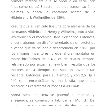
primera motocicleta que se produjo en serie, con
fines comerciales? En este medio de comunicación lo
hicimos, y ahora le contamos acerca de la
Hildebrand & Wolfmüller de 1894.
Resulta que el vehículo fue una obra alemana de los
hermanos Hildebrand, Henry y Wilhelm, junto a Alois
Wolfmüller y el mecánico Hans Geisenhof. Entonces,
encontrábamos un diseño heredado de un prototipo
a vapor que ya se había desarrollado en 1889, por
los mismos inventores, y que ahora montaba un
motor bicilíndrico de 1.488 cc de cuatro tiempos,
refrigerado por agua… sí, leyó bien: resulta que los
motores de 4 tiempos no son un invento tan
reciente. Entonces, para su tiempo, y con 2,5 Hp a
240 rpm, encontrábamos una bestia que podía
recorrer las carreteras europeas a 48 Km/h.
Ahora bien, en 1894 se patentó el modelo, y,
enseguida, se comenzó a fabricar en Múnich. Del
ejemplar se construyeron cerca de dos mil, y hay