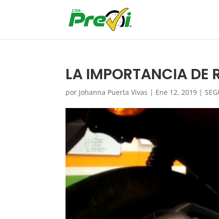
LA IMPORTANCIA DE 
por
Johanna Puerta Vivas
|
Ene 12, 2019
|
SEG