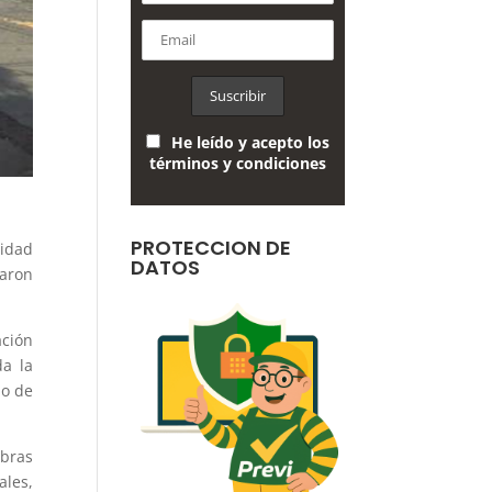
He leído y acepto los
términos y condiciones
PROTECCION DE
lidad
DATOS
iaron
ación
da la
io de
obras
ales,