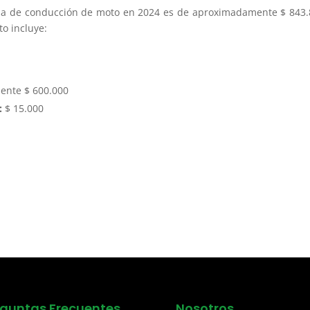
encia de conducción de moto en 2024 es de aproximadamente $ 843
to incluye:
ente $ 600.000
:
$ 15.000
eguntas Frecuentes
Nosotros