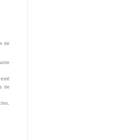
ón de
tante
 esté
es de
iles,