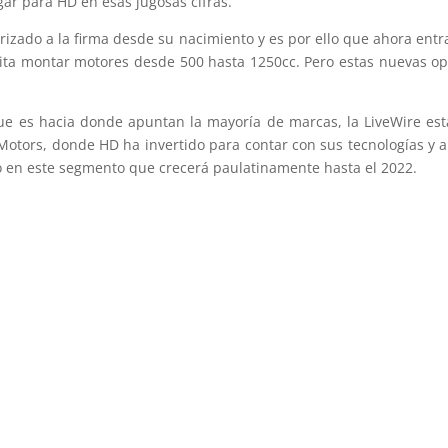
gar para HD en esas jugosas cifras.
erizado a la firma desde su nacimiento y es por ello que ahora ent
ta montar motores desde 500 hasta 1250cc. Pero estas nuevas op
que es hacia donde apuntan la mayoría de marcas, la LiveWire esta
Motors, donde HD ha invertido para contar con sus tecnologías y ap
o en este segmento que crecerá paulatinamente hasta el 2022.