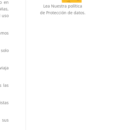
to en
Lea Nuestra política
Vias,
de Protección de datos.
l uso
Vamos
 solo
viaja
s las
istas
e sus