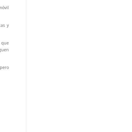
móvil
cas y
e que
iguen
 pero