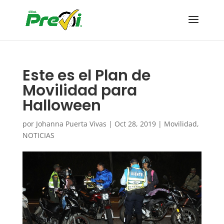
Este es el Plan de
Movilidad para
Halloween
por
Johanna Puerta Vivas
|
Oct 28, 2019
|
Movilidad
,
NOTICIAS