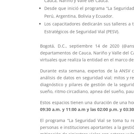
Cauca, Nariño y Valle del Cauca.
Desde que inició el programa “La Segurida
Perú, Argentina, Bolivia y Ecuador.
Los capacitadores dedicarán sus talleres a t
Estratégicos de Seguridad Vial (PESV).
Bogotá, D.C., septiembre 14 de 2020 (@ansv
departamentos de Cauca, Nariño y Valle del Ca
virtuales que realiza la entidad en el marco d
Durante esta semana, expertos de la ANSV ca
análisis de datos en seguridad vial; mitos y r
diagnóstico y pilares de gestión de la segurid
sueño, ritmo circadiano, apnea del sueño, paus
Estos espacios tienen una duración de una hor
09:30 a.m. y 11:00 a.m y las 02:00 p.m. y 03:3
El programa “La Seguridad Vial se toma tu re
personas e instituciones aportantes a la gest