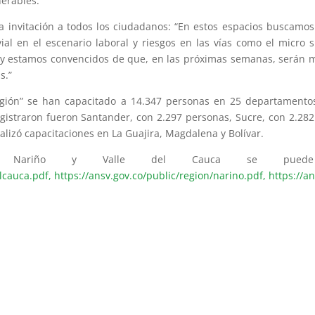
nerables.
sta invitación a todos los ciudadanos: “En estos espacios buscamo
al en el escenario laboral y riesgos en las vías como el micro
 y estamos convencidos de que, en las próximas semanas, serán 
s.”
egión” se han capacitado a 14.347 personas en 25 departamentos
egistraron fueron Santander, con 2.297 personas, Sucre, con 2.28
alizó capacitaciones en La Guajira, Magdalena y Bolívar.
a, Nariño y Valle del Cauca se puede c
elcauca.pdf,
https://ansv.gov.co/public/region/narino.pdf,
https://a