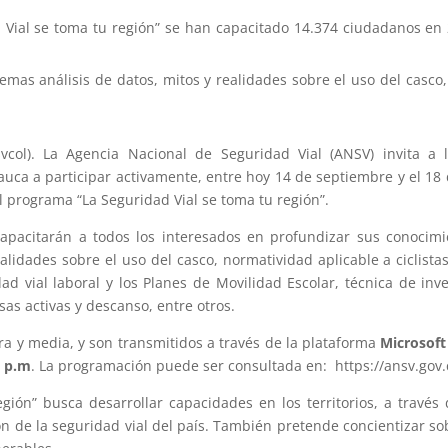
d Vial se toma tu región” se han capacitado 14.374 ciudadanos e
emas análisis de datos, mitos y realidades sobre el uso del casco, 
col). La Agencia Nacional de Seguridad Vial (ANSV) invita a 
uca a participar activamente, entre hoy 14 de septiembre y el 18 d
el programa “La Seguridad Vial se toma tu región”.
pacitarán a todos los interesados en profundizar sus conocimien
ealidades sobre el uso del casco, normatividad aplicable a ciclistas
ad vial laboral y los Planes de Movilidad Escolar, técnica de inve
as activas y descanso, entre otros.
a y media, y son transmitidos a través de la plataforma
Microsof
0 p.m
. La programación puede ser consultada en: https://ansv.gov.
gión” busca desarrollar capacidades en los territorios, a través 
ión de la seguridad vial del país. También pretende concientizar s