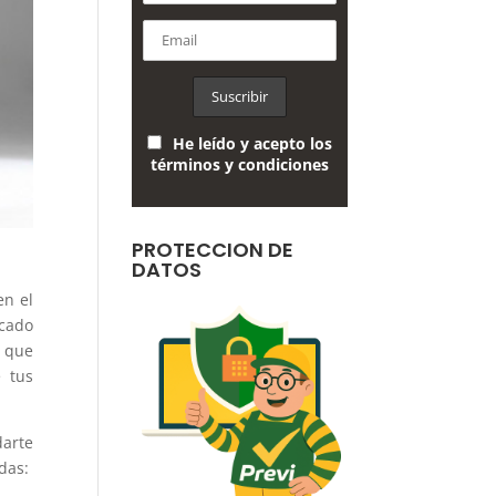
He leído y acepto los
términos y condiciones
PROTECCION DE
DATOS
en el
rcado
l que
 tus
darte
das: