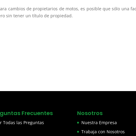
para cambios de propietarios de motos, es posible que sólo una fa
ro sin tener un título de propiedad.
eguntas Frecuentes
Nosotros
r Todas las Preguntas
Nuestra Empresa
Trabaja con Nosotros