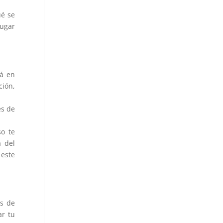
ué se
lugar
tá en
ción,
es de
so te
a del
 este
es de
ar tu