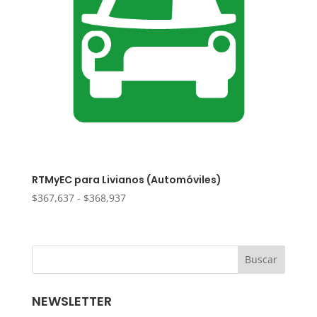
RTMyEC para Livianos (Automóviles)
Rango
$
367,637
-
$
368,937
de
precios:
desde
$367,637
hasta
$368,937
NEWSLETTER