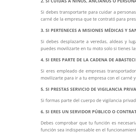
2. SI CUIDAS A NIÑOS, ANCIANOS O PERSO
Si debes transportarte para cuidar a persona
carné de la empresa que te contrató para prest
3. SI PERTENECES A MISIONES MÉDICAS Y SA
Si debes desplazarte a veredas, aldeas y lug
puedes movilizarte en tu moto solo si tienes l
4. SI ERES PARTE DE LA CADENA DE ABAST
Si eres empleado de empresas transportador
movilizarte para ir a tu empresa con el carné 
5. SI PRESTAS SERVICIO DE VIGILANCIA PRIV
Si formas parte del cuerpo de vigilancia priva
6. SI ERES UN SERVIDOR PÚBLICO O CONTR
Debes comprobar que tu función es necesaria
función sea indispensable en el funcionamient