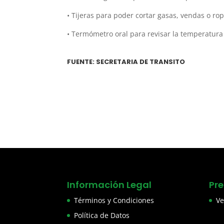
• Tijeras para poder cortar gasas, vendas o rop
• Termómetro oral para revisar la temperatura 
FUENTE: SECRETARIA DE TRANSITO
Información Legal
Pr
Términos y Condiciones
Ve
Política de Datos