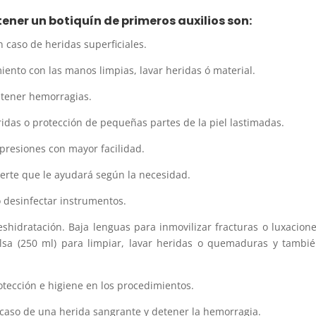
ener un botiquín de primeros auxilios son:
n caso de heridas superficiales.
iento con las manos limpias, lavar heridas ó material.
detener hemorragias.
das o protección de pequeñas partes de la piel lastimadas.
mpresiones con mayor facilidad.
uerte que le ayudará según la necesidad.
o desinfectar instrumentos.
eshidratación. Baja lenguas para inmovilizar fracturas o luxacion
olsa (250 ml) para limpiar, lavar heridas o quemaduras y tambi
tección e higiene en los procedimientos.
 caso de una herida sangrante y detener la hemorragia.