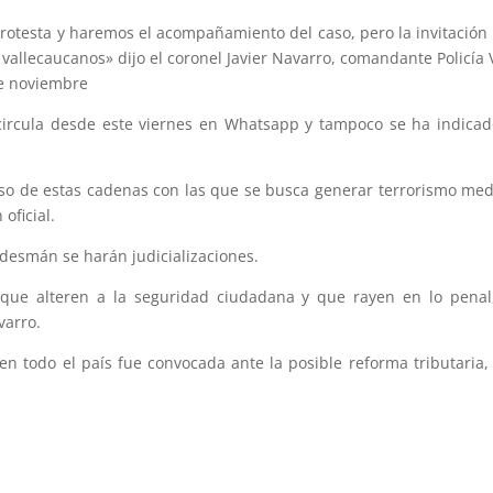
 protesta y haremos el acompañamiento del caso, pero la invitació
 vallecaucanos» dijo el coronel Javier Navarro, comandante Policía V
de noviembre
cula desde este viernes en Whatsapp y tampoco se ha indicado s
o de estas cadenas con las que se busca generar terrorismo medi
oficial.
desmán se harán judicializaciones.
ue alteren a la seguridad ciudadana y que rayen en lo penal,
varro.
 todo el país fue convocada ante la posible reforma tributaria,