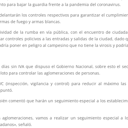
o para bajar la guardia frente a la pandemia del coronavirus.
delantarán los controles respectivos para garantizar el cumplimi
armas de fuego y armas blancas.
ctividad de la rumba en vía pública, con el encuentro de ciudad
ar controles policivos a las entradas y salidas de la ciudad, dado
odría poner en peligro al campesino que no tiene la virosis y podrí
 días sin IVA que dispuso el Gobierno Nacional, sobre esto el sec
iloto para controlar las aglomeraciones de personas.
VC (inspección, vigilancia y control) para reducir al máximo l
apuntó.
ambién comentó que harán un seguimiento especial a los estableci
es aglomeraciones, vamos a realizar un seguimiento especial a 
dadanos», señaló.