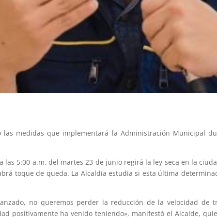
ció las medidas que implementará la Administración Municipal d
a las 5:00 a.m. del martes 23 de junio regirá la ley seca en la ciud
brá toque de queda. La Alcaldía estudia si esta última determinaci
nzado, no queremos perder la reducción de la velocidad de tr
d positivamente ha venido teniendo», manifestó el Alcalde, quie