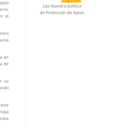
jeto
Lea Nuestra política
erro,
de Protección de datos.
en el
freno
quina
ta en
ma de
or su
tando
 este
ntaja
 casa